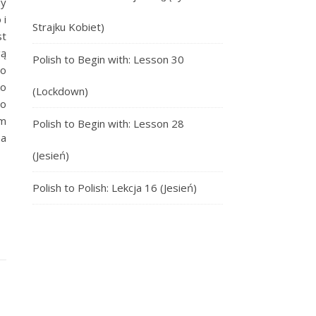
dy
 i
Strajku Kobiet)
st
gą
Polish to Begin with: Lesson 30
go
ko
(Lockdown)
ło
ym
Polish to Begin with: Lesson 28
na
(Jesień)
Polish to Polish: Lekcja 16 (Jesień)