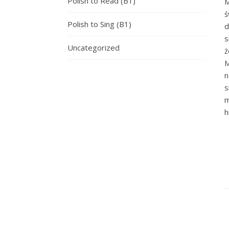
Polish to Read (B1)
M
ś
Polish to Sing (B1)
d
s
Uncategorized
ż
M
n
s
m
h