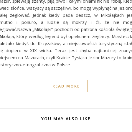
azur, śpiewają szanty, piją piwo i całymi dniami nic nie robią. Kie
wieci słońce, wszyscy są szczęśliwi, bo mogą wypłynąć na jezioro
alej żeglować. Jednak kiedy pada deszcz, w Mikołajkach je
mutno i ponuro, a ludzie są mokrzy i źli, że nie mo
eglować.Nazwa „Mikołajki” pochodzi od patrona kościoła święte
ikołaja, który według legend był opiekunem żeglarzy. Miastecz
ależało kiedyś do Krzyżaków, a miejscowością turystyczną sta
ię dopiero w XIX wieku. Teraz jest chyba najbardziej znan
iejscem na Mazurach, czyli Krainie Tysiąca Jezior.Mazury to krai
istoryczno-etnograficzna w Polsce…
READ MORE
YOU MAY ALSO LIKE