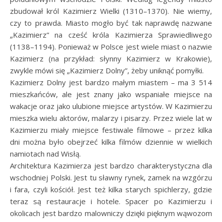
zbudował król Kazimierz Wielki (1310–1370). Nie wiemy,
czy to prawda. Miasto mogło być tak naprawdę nazwane
„Kazimierz” na cześć króla Kazimierza Sprawiedliwego
(1138–1194). Ponieważ w Polsce jest wiele miast o nazwie
Kazimierz (na przykład: słynny Kazimierz w Krakowie),
zwykle mówi się „Kazimierz Dolny”, żeby uniknąć pomyłki.
Kazimierz Dolny jest bardzo małym miastem – ma 3 514
mieszkańców, ale jest znany jako wspaniałe miejsce na
wakacje oraz jako ulubione miejsce artystów. W Kazimierzu
mieszka wielu aktorów, malarzy i pisarzy. Przez wiele lat w
Kazimierzu miały miejsce festiwale filmowe – przez kilka
dni można było obejrzeć kilka filmów dziennie w wielkich
namiotach nad Wisłą.
Architektura Kazimierza jest bardzo charakterystyczna dla
wschodniej Polski. Jest tu sławny rynek, zamek na wzgórzu
i fara, czyli kościół. Jest też kilka starych spichlerzy, gdzie
teraz są restauracje i hotele. Spacer po Kazimierzu i
okolicach jest bardzo malowniczy dzięki pięknym wąwozom