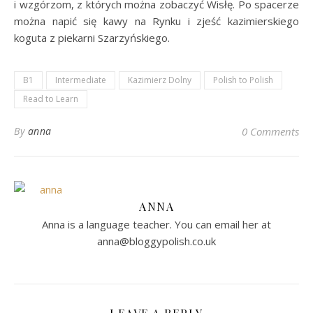
i wzgórzom, z których można zobaczyć Wisłę. Po spacerze
można napić się kawy na Rynku i zjeść kazimierskiego
koguta z piekarni Szarzyńskiego.
B1
Intermediate
Kazimierz Dolny
Polish to Polish
Read to Learn
By
anna
0 Comments
ANNA
Anna is a language teacher. You can email her at
anna@bloggypolish.co.uk