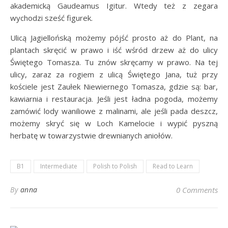
akademicką Gaudeamus Igitur. Wtedy też z zegara
wychodzi sześć figurek.
Ulicą Jagiellońską możemy pójść prosto aż do Plant, na
plantach skręcić w prawo i iść wśród drzew aż do ulicy
Świętego Tomasza. Tu znów skręcamy w prawo. Na tej
ulicy, zaraz za rogiem z ulicą Świętego Jana, tuż przy
kościele jest Zaułek Niewiernego Tomasza, gdzie są: bar,
kawiarnia i restauracja. Jeśli jest ładna pogoda, możemy
zamówić lody waniliowe z malinami, ale jeśli pada deszcz,
możemy skryć się w Loch Kamelocie i wypić pyszną
herbatę w towarzystwie drewnianych aniołów.
B1
Intermediate
Polish to Polish
Read to Learn
By
anna
0 Comments