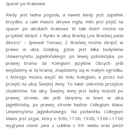
Spacer po Krakowie
Kiedy jest ładna pogoda, a nawet kiedy jest zupełnie
brzydko, a całe miasto skrywa mgła, miło jest pójść na
spacer po uliczkach Krakowa. W taki dzień można na
przykład skręcić z Rynku w ulicę Bracką („na Brackiej pada
deszcz” – śpiewał Turnau). Z Brackiej można skręcić w
prawo w ulicę Gołębią, gdzie jest kilka budynków
Uniwersytetu Jagiellońskiego: po lewej polonistyka, po
prawej brama do Kolegium Języków Obcych. Jeśli
wejdziemy w tę bramę, znajdziemy się w małym ogródku,
z którego można wejść do holu Kolegium, a przez hol
przejść na ulicę Świętej Anny. To takie sekretne przejście
studentów. Na ulicy Świętej Anny jest ładny kościół po
prawej stronie, ale jeśli skręcimy w lewo w ulicę
Jagiellońską, po prawej stronie będzie Collegium Maius
Uniwersytetu Jagiellońskiego. Na podwórku Collegium
Maius jest zegar, który o 9:00, 11:00, 13:00, 15:00 i 17:00
wygrywa utwór Jana z Lublina z XVI wieku oraz pieśń