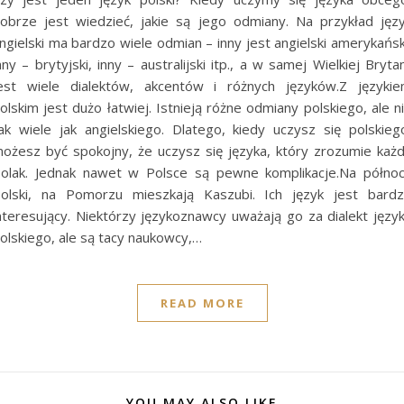
obrze jest wiedzieć, jakie są jego odmiany. Na przykład jęz
ngielski ma bardzo wiele odmian – inny jest angielski amerykańsk
nny – brytyjski, inny – australijski itp., a w samej Wielkiej Brytan
est wiele dialektów, akcentów i różnych języków.Z języki
olskim jest dużo łatwiej. Istnieją różne odmiany polskiego, ale n
ak wiele jak angielskiego. Dlatego, kiedy uczysz się polskieg
ożesz być spokojny, że uczysz się języka, który zrozumie każ
olak. Jednak nawet w Polsce są pewne komplikacje.Na półno
olski, na Pomorzu mieszkają Kaszubi. Ich język jest bard
nteresujący. Niektórzy językoznawcy uważają go za dialekt języ
olskiego, ale są tacy naukowcy,…
READ MORE
YOU MAY ALSO LIKE