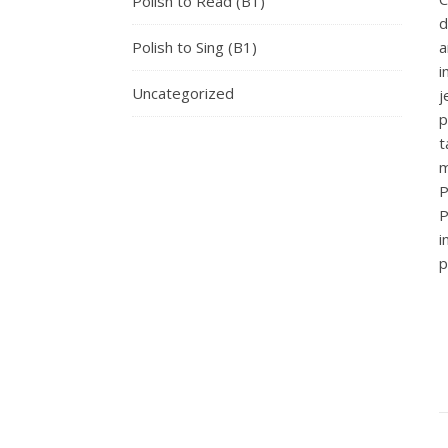
Polish to Read (B1)
d
Polish to Sing (B1)
a
i
Uncategorized
j
p
t
m
P
P
i
p