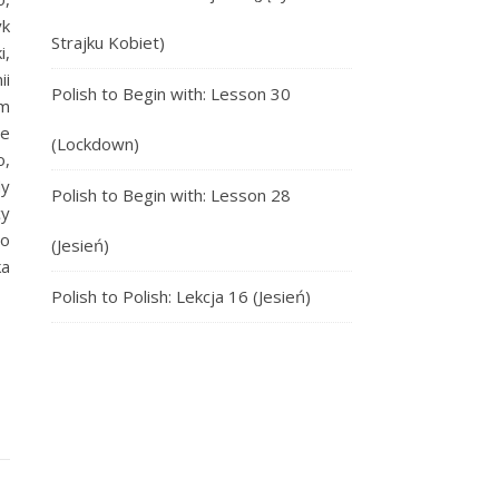
yk
Strajku Kobiet)
i,
ii
Polish to Begin with: Lesson 30
em
ie
(Lockdown)
o,
dy
Polish to Begin with: Lesson 28
cy
zo
(Jesień)
ka
Polish to Polish: Lekcja 16 (Jesień)