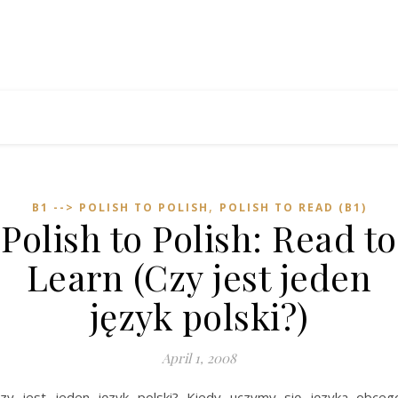
,
B1 --> POLISH TO POLISH
POLISH TO READ (B1)
Polish to Polish: Read to
Learn (Czy jest jeden
język polski?)
April 1, 2008
zy jest jeden język polski? Kiedy uczymy się języka obceg