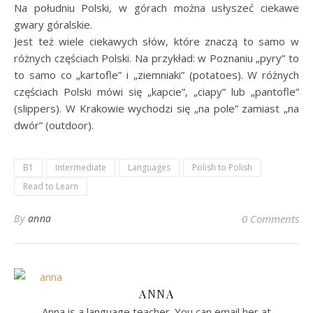
Na południu Polski, w górach można usłyszeć ciekawe
gwary góralskie.
Jest też wiele ciekawych słów, które znaczą to samo w
różnych częściach Polski. Na przykład: w Poznaniu „pyry” to
to samo co „kartofle” i „ziemniaki” (potatoes). W różnych
częściach Polski mówi się „kapcie”, „ciapy” lub „pantofle”
(slippers). W Krakowie wychodzi się „na pole” zamiast „na
dwór” (outdoor).
B1
Intermediate
Languages
Polish to Polish
Read to Learn
By
anna
0 Comments
ANNA
Anna is a language teacher. You can email her at